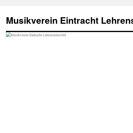
Zum
Inhalt
Musikverein Eintracht Lehrens
springen