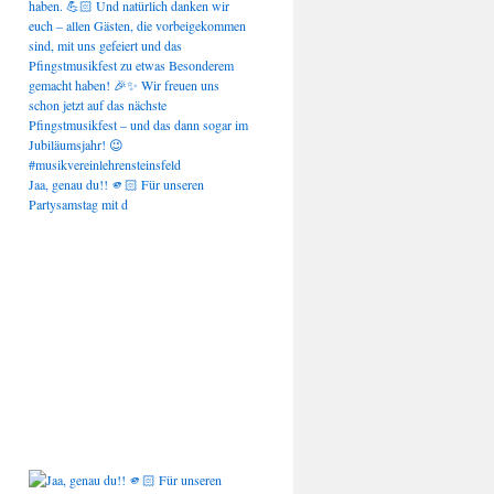
Jaa, genau du!! 🫵🏻 Für unseren
Partysamstag mit d