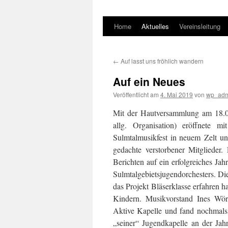
Home
Aktuelles
Vereinsleitung
←
Auf lasst uns fröhlich wandern
Auf ein Neues
Veröffentlicht am
4. Mai 2019
von
wp_adm
Mit der Hautversammlung am
18
.
allg. Organisation) eröffnete 
Sulmtalmusikfest i
n
neue
m
Zelt
un
gedachte
verstorbener Mitglieder
.
Berichten auf ein erfolgreiches Ja
Sulmtalgebietsjugendorchesters
. Di
das Projekt Bläserklasse erfahren h
Kindern.
Musikvorstand Ines Wö
Aktive Kapelle und fand nochmals 
„seiner“ Jugendkapelle an der Jahr