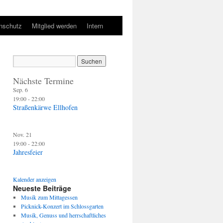
nschutz
Mitglied werden
Intern
Nächste Termine
Sep.
6
19:00
-
22:00
Straßenkärwe Ellhofen
Nov.
21
19:00
-
22:00
Jahresfeier
Kalender anzeigen
Neueste Beiträge
Musik zum Mittagessen
Picknick-Konzert im Schlossgarten
Musik, Genuss und herrschaftliches