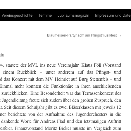
Vereinsgeschichte
Termine
Jubiläumsmagazin
Impressum und Date
Blaumeisen-Partynacht am Pfingstmusikfest
→
in
0
4
. startete der MVL ins neue Vereinsjahr.
Klaus Föll (Vorstand
mit einem Rückblick –
unter anderem auf das Pfingst- und
d
das
K
onzert mit dem MV Heinriet auf Burg Stettenfels –
und
Einmal mehr konnten die Funktionäre in ihren anschließenden
hr zurückblicken. Eine Besonderheit war das
Terrassenk
onzert de
s
e Jugendleitung freute sich zudem über den großen Zuspruch, den
at.
Seit d
iesem
Schuljahr gibt es zwei Bläserklassen mit jeweils 12
rner
berichtete
von der
Aufnahme des Jugendorchesters in die
dankende Worte für Andreas Flad und den letztmaligen Auftritt
esfeier.
Finanzvorstand Moritz Bickel
musste im Vergleich zum