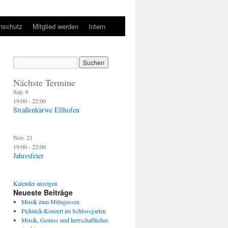
nschutz
Mitglied werden
Intern
Nächste Termine
Sep.
6
19:00
-
22:00
Straßenkärwe Ellhofen
Nov.
21
19:00
-
22:00
Jahresfeier
Kalender anzeigen
Neueste Beiträge
Musik zum Mittagessen
Picknick-Konzert im Schlossgarten
Musik, Genuss und herrschaftliches