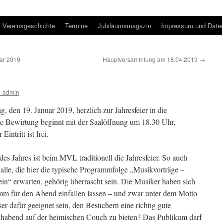
Vereinsgeschichte
Termine
Jubiläumsmagazin
Impressum und Date
uar 2019
Hauptversammlung am 18.04.2019
→
_admin
 den 19. Januar 2019, herzlich zur Jahresfeier in die
ie Bewirtung beginnt mit der Saalöffnung um 18.30 Uhr,
intritt ist frei.
es Jahres ist beim MVL traditionell die Jahresfeier. So auch
le, die hier die typische Programmfolge „Musikvorträge –
n“ erwarten, gehörig überrascht sein. Die Musiker haben sich
mm für den Abend einfallen lassen – und zwar unter dem Motto
r dafür geeignet sein, den Besuchern eine richtig gute
ehabend auf der heimischen Couch zu bieten? Das Publikum darf