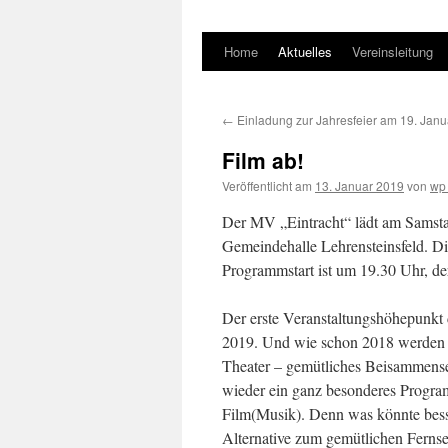
Home
Aktuelles
Vereinsleitung
←
Einladung zur Jahresfeier am 19. Jan
Film ab!
Veröffentlicht am
13. Januar 2019
von
wp
Der MV „Eintracht“ lädt am Samstag,
Gemeindehalle Lehrensteinsfeld. D
Programmstart ist um 19.30 Uhr, der E
Der erste Veranstaltungshöhepunkt d
2019. Und wie schon 2018 werden al
Theater – gemütliches Beisammensei
wieder ein ganz besonderes Progra
Film(Musik). Denn was könnte besse
Alternative zum gemütlichen Ferns