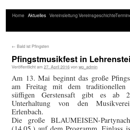
Home
Aktuelles
Vereinsleitung
Vereinsgeschichte
Termin
←
Bald ist Pfingsten
Pfingstmusikfest in Lehrenste
Veröffentlicht am
27. April 2016
von
wp_admin
Am 13. Mai beginnt das große Pfingst
am Freitag mit dem traditionellen
süffigen Gerstensaft gibt es ab 
Unterhaltung von den Musikvere
Erlenbach.
Die große BLAUMEISEN-Partynach
(14.05.) auf dem Programm. Einlass i