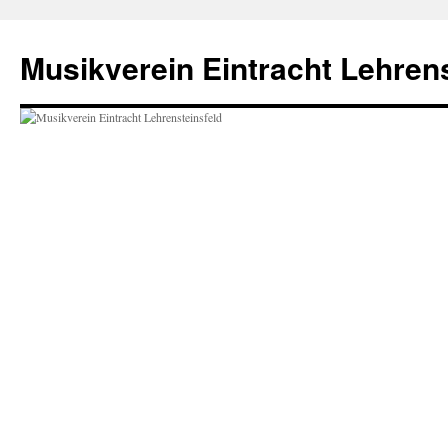
Zum
Inhalt
Musikverein Eintracht Lehrens
springen