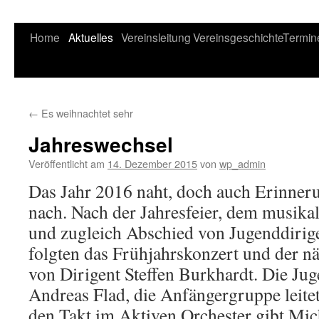
Home
Aktuelles
Vereinsleitung
Vereinsgeschichte
Termin
←
Es weihnachtet sehr
Jahreswechsel
Veröffentlicht am
14. Dezember 2015
von
wp_admin
Das Jahr 2016 naht, doch auch Erinner
nach. Nach der Jahresfeier, dem musikal
und zugleich Abschied von Jugenddirige
folgten das Frühjahrskonzert und der n
von Dirigent Steffen Burkhardt. Die J
Andreas Flad, die Anfängergruppe leite
den Takt im Aktiven Orchester gibt Mic